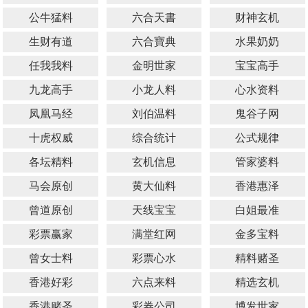
公牛猛料
六合天書
财神玄机
生财有道
六合寶典
水果奶奶
任我我料
金明世家
宝宝高手
九龙高手
小龙人料
心水资料
凤凰马经
刘伯温料
鬼谷子网
十虎权威
综合统计
公式规律
各坛精料
玄机信息
管家婆料
马会原创
黄大仙料
香港惠泽
曾道原创
天线宝宝
白姐最准
彩票赢家
满堂红网
金多宝料
曾女士料
彩票心水
精料赌圣
香港好彩
六点来料
精选玄机
香港赌圣
彩券公司
博发世家