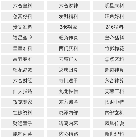
六合皇料
六合财神
明星来料
创富好料
发财精料
旺角好料
贵宾准料
246独家
246猛料
福星金牌
旺角传真
皇帝猛料
皇室准料
西门庆料
竹影梅花
富奇秦准
云楚官人
㊣点来料
梅花易数
返璞归真
周易神算
六合财经
奇门遁甲
六合神算
仙人指路
九龙特供
芙蓉王料
攻克专家
东方赌圣
招财中特
红妹资料
惠泽内部
内部玄机
财运童子
诸葛内幕
凤凰传说
跑狗内幕
济公指路
新世纪料