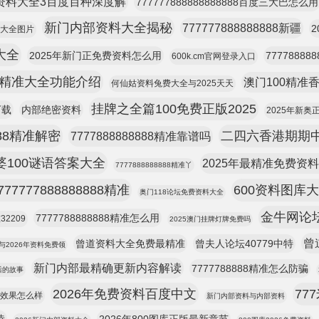
18资料大全3百度百种深度解
777777888888888888百度三大巴怎么用
新门内部资料大全揭秘
777777888888888新疆
本大全图片
大全
2025年新门正免费资料怎么用
7777888
600k.cm官网登录入口
精准大全功能介绍
澳门100精准
何仙姑资料兔费大全与2025天天
挂牌之全篇100免费正版2025
下载
内部绝密资料
2025年新
8888精准解密
二四六香港期期中
7777888888888精准靠谱吗
婆100谜语答案大全
2025年最精准免费资
7777888888888精准丫
777777888888888精准
600资料图库
奥门118论坛免费资料大全
金牛网论
7777788888888精准怎么用
32209
2025澳门挂牌灯牌免费吗
曾
曾道资料大全免费最精准
曾夫人论坛40779中特
与2026年资料免费领
新门内部最精确更新内容解读
7777788888精准怎么防骗
后的故事
2026年免费资料百度中文
77
减肥效果怎么样
新门内部资料与内部资料