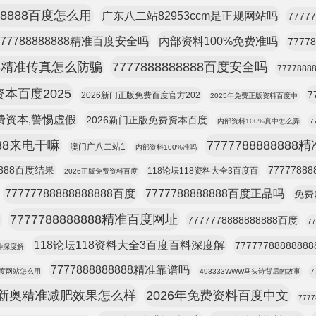
8888888百度怎么用
广东八二站82953ccm是正规网站吗
7777
777788888888精准百度安全吗
内部资料100%免费准吗
7777
888精准传真怎么防骗
7777888888888百度安全吗
777788
本百度2025
7
2026新门正版免费百度官方202
2025年免费正版资料百度中
费资本,警惕虚假
2026新门正版免费资本百度
内部资料100%真中怎么弄
7
8888来电干嘛
77777888888
澳门广八二站1
内部资料100%准吗
88888百度结果
777778
118论坛118资料大全3百度百
2026正版免费资料百度
77777788888888888百度
7777788888888百度正品吗
免费
7777788888888精准百度网址
7777778888888888百度
7
118论坛118资料大全3百度百料深度解
77777788888
种深度解
7777888888888精准靠谱吗
准百度网站怎么用
493333WWW马头诗背后的故事
7
888新奥精准减肥效果怎么样
2026年免费资料百度中文
777