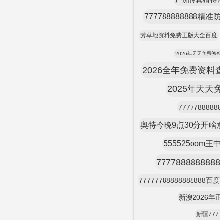
广洲传真猜特
777788888888精
芳草地资料免费正版大全百度
2026年天天免费资料
2026全年免费资料
2025年天
77777888
奥特今晚9点30分开啥
555525oom
7777888888
77777788888888888
新澳2026
新疆7777