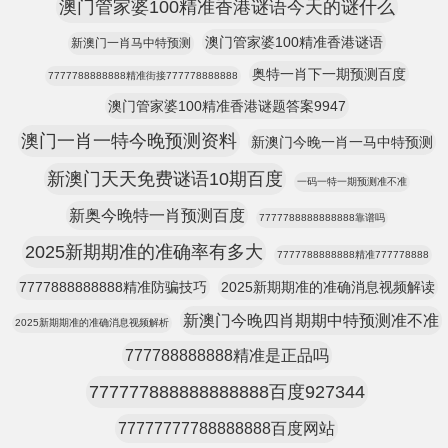
澳门管家婆100精准香港谜语今天的谜什么
澳门管家婆100精准香港谜语
新澳门一肖马中特预测
奥特一肖下一期预测百度
7777788888888精准街接777778888888
澳门管家婆100精准香港谜题答案9947
澳门一肖一特今晚预测资料
新澳门今晚一肖一马中特预测
新澳门天天免费谜语10期百度
一码一特一期预测准不准
新奥今晚特一肖预测百度
7777788888888888靠谱吗
2025新期期准的准确率有多大
7777788888888精准777778888
7777888888888精准防骗技巧
2025新期期准的准确消息视频解读
新澳门今晚四肖期期中特预测准不准
2025新期期准的准确消息视频解析
777788888888精准是正品吗
777777888888888888百度927344
77777777788888888百度网站