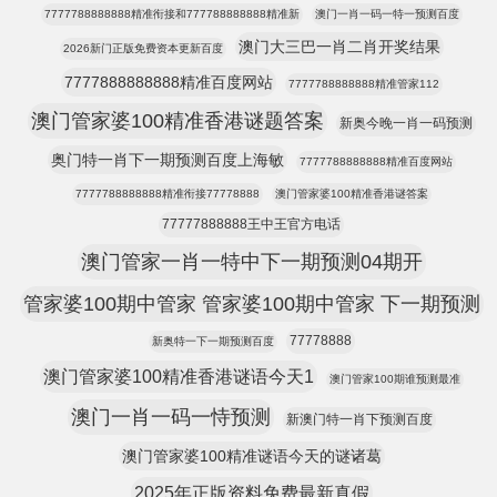
7777788888888精准衔接和777788888888精准新
澳门一肖一码一特一预测百度
澳门大三巴一肖二肖开奖结果
2026新门正版免费资本更新百度
7777888888888精准百度网站
7777788888888精准管家112
澳门管家婆100精准香港谜题答案
新奥今晚一肖一码预测
奥门特一肖下一期预测百度上海敏
7777788888888精准百度网站
7777788888888精准衔接77778888
澳门管家婆100精准香港谜答案
77777888888王中王官方电话
澳门管家一肖一特中下一期预测04期开
管家婆100期中管家 管家婆100期中管家 下一期预测
77778888
新奥特一下一期预测百度
澳门管家婆100精准香港谜语今天1
澳门管家100期谁预测最准
澳门一肖一码一恃预测
新澳门特一肖下预测百度
澳门管家婆100精准谜语今天的谜诸葛
2025年正版资料免费最新真假