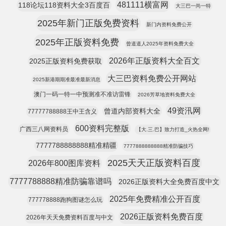
481111横富网
118论坛118资料大全3百度百
大三巴一尚一特
2025年新门正版免费资料
新门内资料免费公开
2025年正版资料免费
曾道道人2025年资料免费大全
2026年正版资料大全百文
2025正版资料免费获取
大三巴资料免费公开网站
2025新港期期准最准最新消息
澳门一码一特一中预测准不准访雷锋
2026芳草地资料免费大全
49资汛网
曾道内部资料大全
77777788888王中王含义
600资料完整版
广西三八网资料员
【大.三.巴】致力打造_火热全网!
7777788888888精准精疆
7777888888888精准防骗技巧
2025天天正版资料百度
2026年800图库资料
7777788888精准防骗靠谱吗
2026正版资料大全免费百度中文
2025年免费精准公开百度
777778888跑狗图谜怎么玩
2026正版资料免费百度
2026年天天免费资料百度与中文