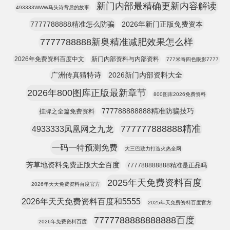
新门内部最精确更新内容解读
493333WWW马头诗背后的故事
7777788888精准怎么防骗
2026年新门正版免费资本
7777788888新奥精准减肥效果怎么样
2026年免费资料百度中文
新门内部资料与内部资料
777米奇四色眼影7777
广洲传真猜特诗
2026新门内部资料大全
2026年800图库正版最新章节
800图库2026免费资料
777788888888精准防骗技巧
挂牌之全篇免费资料
777777888888精准
4933333凤凰网之九龙
一码一特预测免费
大三巴致力打造火热全网
芳草地资料免费正版大全百度
777788888888精准是正品吗
2025年天免费资料百度
2026年天天免费资料百度官方
2026年天天免费资料百度和5555
2025年天免费资料百度官方
7777788888888888百度
2026年免费资料百度