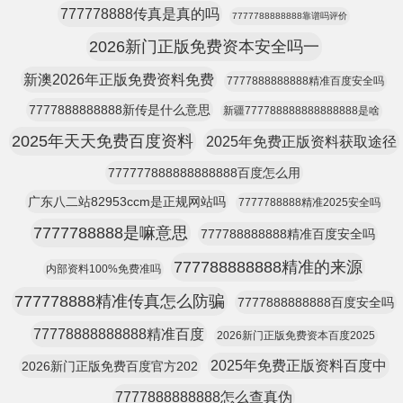
777778888传真是真的吗
7777788888888靠谱吗评价
2026新门正版免费资本安全吗一
新澳2026年正版免费资料免费
7777888888888精准百度安全吗
7777888888888新传是什么意思
新疆777788888888888888是啥
2025年天天免费百度资料
2025年免费正版资料获取途径
777777888888888888百度怎么用
广东八二站82953ccm是正规网站吗
7777788888精准2025安全吗
7777788888是嘛意思
777788888888精准百度安全吗
777788888888精准的来源
内部资料100%免费准吗
777778888精准传真怎么防骗
7777888888888百度安全吗
77778888888888精准百度
2026新门正版免费资本百度2025
2025年免费正版资料百度中
2026新门正版免费百度官方202
7777888888888怎么查真伪