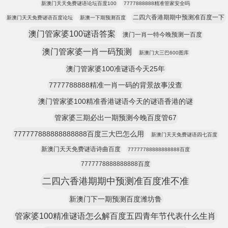
新澳门天天免费谜语论坛百度100
7777888888精准管家安全吗
二四六香港期期中预测准百度一下
新澳门天天免费谜语百度论坛
新澳一下期预测百度
澳门管家婆100谜语答案
澳门一肖一特今晚预测一百度
澳门管家婆一肖一码预测
新澳门大三巴600图库
澳门管家婆100准谜语今天25年
7777788888精准一肖一码的背景故事没查
澳门管家婆100精准香港谜语今天的谜语香港的谜
管家婆三期必出一期预测今晚百度管67
777777888888888888百度三大巴怎么用
新澳门天天免费谜语四七百度
新澳门天天免费谜语诗曲百度
77777788888888888百度
7777778888888888百度
二四六香港期期中预测准百度准不准
新澳门下一期预测百度潍坊鲁
管家婆100精准谜语怎么解百度五四青年节代表什么生肖