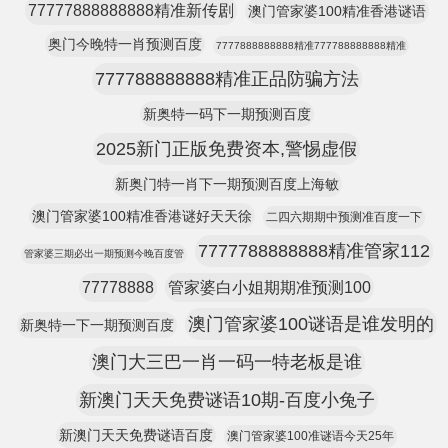
77777888888888精准新传剧
澳门管家婆100精准香港谜语
奥门今晚特一肖预测百度
7777888888888精准777788888888精准
777788888888精准正品防骗方法
新奥特一码下一期预测百度
2025新门正版免费资本,警惕虚假
新奥门特一肖下一期预测百度上海敏
澳门管家婆100精准香港谜好天天徐
二四六期期中预测准百度一下
7777788888888精准管家112
管家婆三期必出一期预测今晚百度管
77778888
管家婆白小姐期期准预测100
澳门管家婆100谜语是谁发明的
新奥特一下一期预测百度
澳门大三巴一肖一码一特老板是谁
新澳门天天免费谜语10期-百度小兔子
新澳门天天免费谜语百度
澳门管家婆100准谜语今天25年