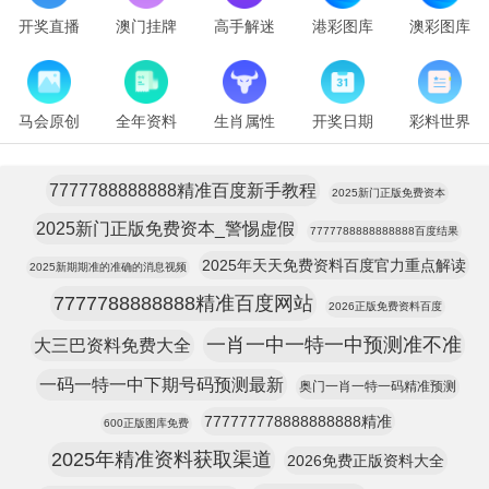
开奖直播
澳门挂牌
高手解迷
港彩图库
澳彩图库
马会原创
全年资料
生肖属性
开奖日期
彩料世界
7777788888888精准百度新手教程
2025新门正版免费资本
2025新门正版免费资本_警惕虚假
7777788888888888百度结果
2025年天天免费资料百度官力重点解读
2025新期期准的准确的消息视频
7777788888888精准百度网站
2026正版免费资料百度
一肖一中一特一中预测准不准
大三巴资料免费大全
一码一特一中下期号码预测最新
奥门一肖一特一码精准预测
777777778888888888精准
600正版图库免费
2025年精准资料获取渠道
2026免费正版资料大全