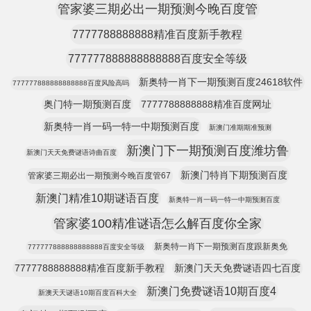
管家婆三期必出一期预测今晚百度管
7777788888888精准百度新手教程
777777888888888888百度安全等级
新奥特一肖下一期预测百度24618软件
777777888888888888百度风险高吗
奥门特一期预测百度
7777788888888精准百度网址
新奥特一肖一码一特一中期预测百度
新澳门准期期准预测
新澳门下一期预测百度潍坊鲁
新澳门天天免费谜语诗曲百度
新澳门特肖下期预测百度
管家婆三期必出一期预测今晚百度管67
新澳门精准10期谜语百度
新奥特一肖一码一特一中期预测百度
管家婆100精准谜语怎么解百度你全家
新奥特一肖下一期预测百度跟新奥免
777777888888888888百度安全等级
7777788888888精准百度新手教程
新澳门天天免费谜语四七百度
新澳门免费谜语10期百度4
新澳天天谜语10期百度百科大全